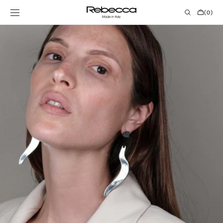
Vai al
contenuto
CARRELL
(0)
0
ELEMENTI