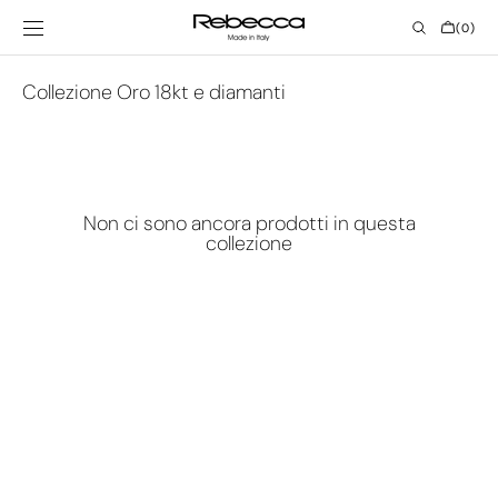
Vai al
contenuto
CARRELL
(0)
0
ELEMENTI
Collezione:
Collezione Oro 18kt e diamanti
Non ci sono ancora prodotti in questa
collezione