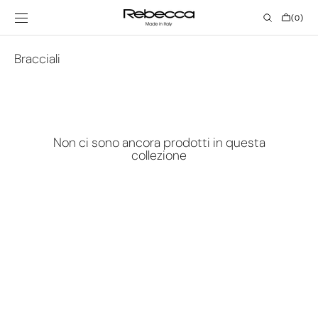
Vai al
contenuto
CARRELL
(0)
0
ELEMENTI
Collezione:
Bracciali
Non ci sono ancora prodotti in questa
collezione