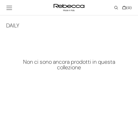
Vai al
contenuto
CARRELL
(0)
0
ELEMENTI
Collezione:
DAILY
Non ci sono ancora prodotti in questa
collezione